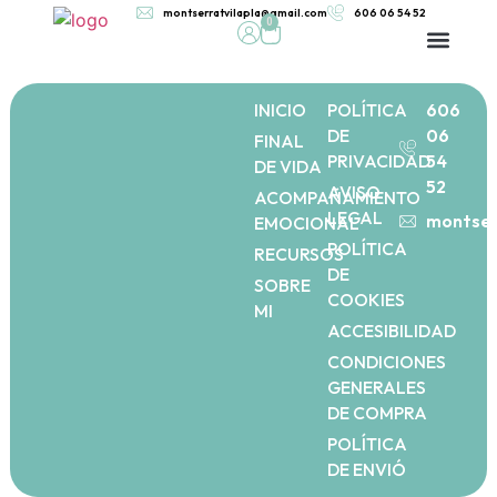
montserratvilapla@gmail.com
606 06 54 52
0
ACOMPAÑAMIENTO 
INICIO
POLÍTICA
606
DE
06
FINAL
PRIVACIDAD
54
DE VIDA
52
AVISO
ACOMPAÑAMIENTO
LEGAL
montser
EMOCIONAL
POLÍTICA
RECURSOS
DE
SOBRE
COOKIES
MI
ACCESIBILIDAD
CONDICIONES
GENERALES
DE COMPRA
POLÍTICA
DE ENVIÓ